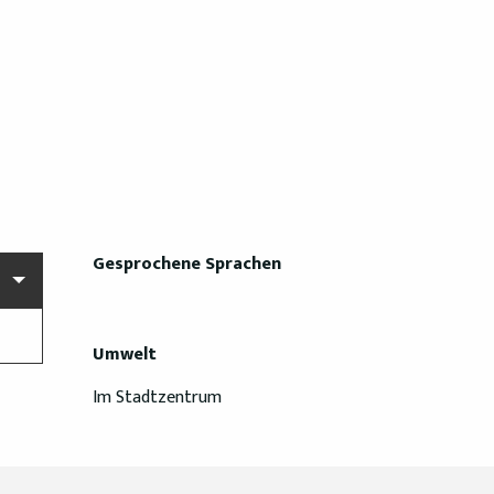
Gesprochene Sprachen
Gesprochene Sprachen
Umwelt
Umwelt
Im Stadtzentrum