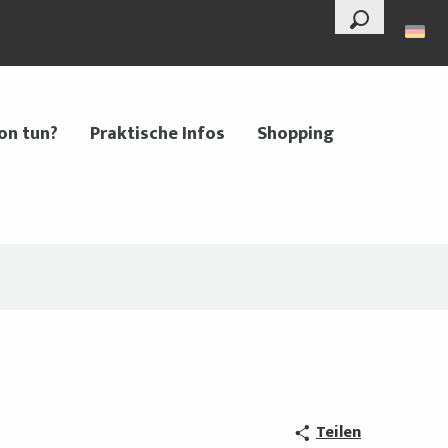
--°
Suche
on tun?
Praktische Infos
Shopping
Teilen