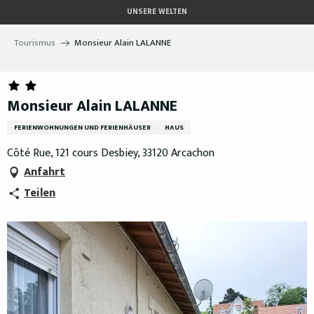
Aller
UNSERE WELTEN
au
contenu
Tourismus
Monsieur Alain LALANNE
principal
Monsieur Alain LALANNE
FERIENWOHNUNGEN UND FERIENHÄUSER
HAUS
Côté Rue, 121 cours Desbiey, 33120 Arcachon
Anfahrt
Teilen