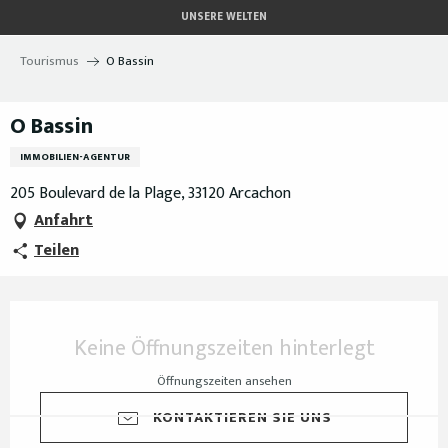
Aller
UNSERE WELTEN
au
contenu
Tourismus
O Bassin
principal
O Bassin
IMMOBILIEN-AGENTUR
205 Boulevard de la Plage, 33120 Arcachon
Anfahrt
Teilen
Öffnungszeiten & Kontaktdaten
Keine Öffnungszeiten hinterlegt
Öffnungszeiten ansehen
KONTAKTIEREN SIE UNS