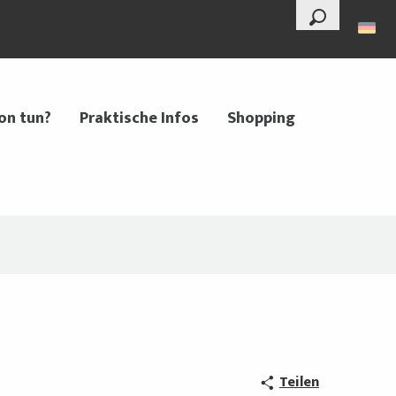
--°
Suche
on tun?
Praktische Infos
Shopping
Teilen