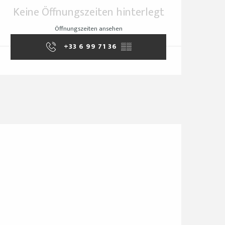
Öffnungszeiten & Ko
Keine Öffnungszeiten hinterlegt
Öffnungszeiten ansehen
+33 6 99 71 36
▒▒