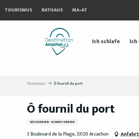
Aller
TOURISMUS
RATHAUS
MA•AT
au
contenu
principal
Ich schlafe
Ich
Tourismus
Ô fournil du port
Ô fournil du port
BÄCKEREIEN - KONDITOREIEN
3 Boulevard de la Plage, 33120 Arcachon
Anfahrt