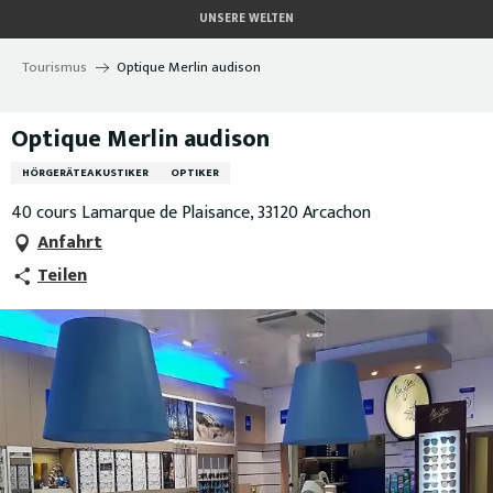
Aller
UNSERE WELTEN
au
contenu
Tourismus
Optique Merlin audison
principal
Optique Merlin audison
HÖRGERÄTEAKUSTIKER
OPTIKER
40 cours Lamarque de Plaisance, 33120 Arcachon
Anfahrt
Teilen