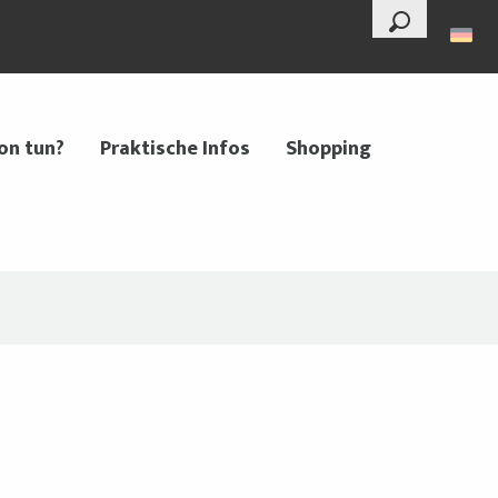
--°
Suche
on tun?
Praktische Infos
Shopping