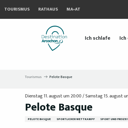
Aller
TOURISMUS
RATHAUS
MA•AT
au
contenu
principal
Ich schlafe
Ich
Tourismus
Pelote Basque
Dienstag 11. august um 20:00 / Samstag 15. august um 
Pelote Basque
PELOTE BASQUE
SPORTLICHER WETTKAMPF
SPORT UND FREIZEI