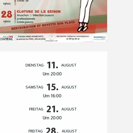
Öffnungszeiten & Ko
11.
DIENSTAG
AUGUST
Um 20:00
15.
SAMSTAG
AUGUST
Um 16:00
21.
FREITAG
AUGUST
Um 20:00
28.
FREITAG
AUGUST