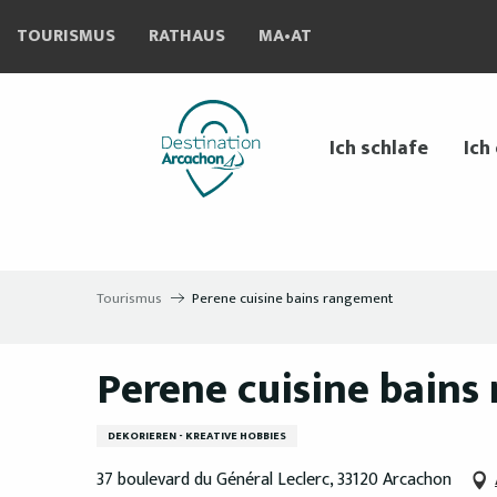
Aller
TOURISMUS
RATHAUS
MA•AT
au
contenu
principal
Ich schlafe
Ich
Tourismus
Perene cuisine bains rangement
Perene cuisine bains
DEKORIEREN - KREATIVE HOBBIES
37 boulevard du Général Leclerc, 33120 Arcachon