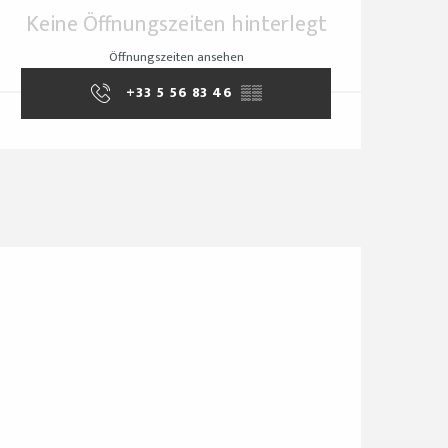
Öffnungszeiten & Ko
Keine Öffnungszeiten hinterlegt
Öffnungszeiten ansehen
+33 5 56 83 46
▒▒