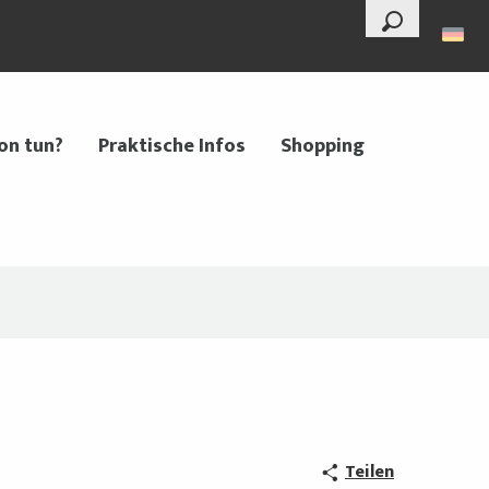
--°
Suche
on tun?
Praktische Infos
Shopping
Teilen