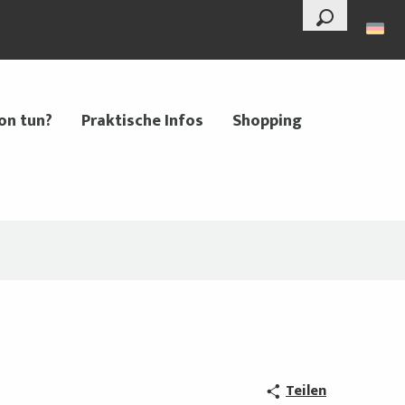
--°
Suche
on tun?
Praktische Infos
Shopping
Teilen