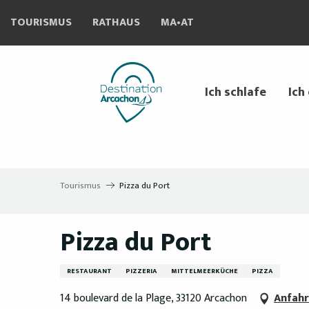
Aller
TOURISMUS
RATHAUS
MA•AT
au
contenu
principal
Ich schlafe
Ich
Tourismus
Pizza du Port
Pizza du Port
RESTAURANT
PIZZERIA
MITTELMEERKÜCHE
PIZZA
14 boulevard de la Plage, 33120 Arcachon
Anfahr