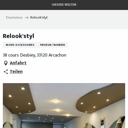
Aller
UNSERE WELTEN
au
contenu
Tourismus
Relook'styl
principal
Relook'styl
MODE-ACCESSOIRES
FRISEUR / BARBIER
38 cours Desbiey, 33120 Arcachon
Anfahrt
Teilen