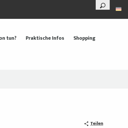
--°
Suche
on tun?
Praktische Infos
Shopping
Teilen