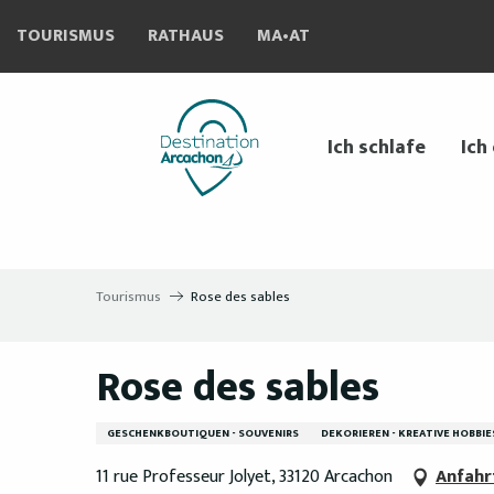
Aller
TOURISMUS
RATHAUS
MA•AT
au
contenu
principal
Ich schlafe
Ich
Tourismus
Rose des sables
Rose des sables
GESCHENKBOUTIQUEN - SOUVENIRS
DEKORIEREN - KREATIVE HOBBIE
11 rue Professeur Jolyet, 33120 Arcachon
Anfahr