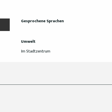
Gesprochene Sprachen
Gesprochene Sprachen
Umwelt
Umwelt
Im Stadtzentrum