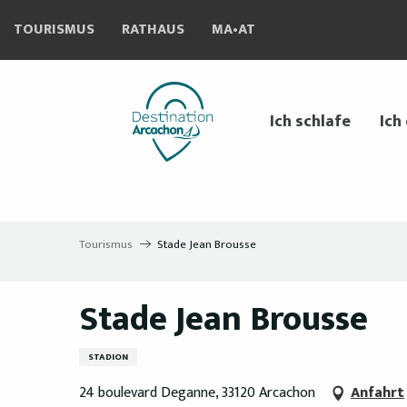
Aller
TOURISMUS
RATHAUS
MA•AT
au
contenu
principal
Ich schlafe
Ich
Tourismus
Stade Jean Brousse
Stade Jean Brousse
STADION
24 boulevard Deganne, 33120 Arcachon
Anfahrt