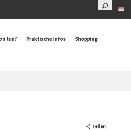
--°
Suche
on tun?
Praktische Infos
Shopping
Teilen