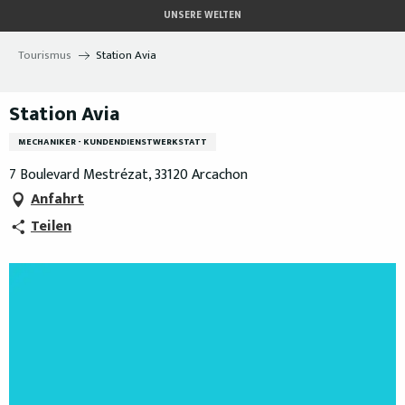
Aller
UNSERE WELTEN
au
contenu
Tourismus
Station Avia
principal
Station Avia
MECHANIKER - KUNDENDIENSTWERKSTATT
7 Boulevard Mestrézat, 33120 Arcachon
Anfahrt
Teilen