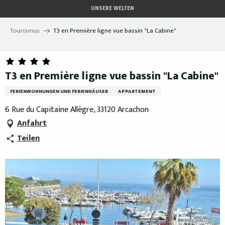
Aller
UNSERE WELTEN
au
contenu
Tourismus
T3 en Première ligne vue bassin "La Cabine"
principal
T3 en Première ligne vue bassin "La Cabine"
FERIENWOHNUNGEN UND FERIENHÄUSER
APPARTEMENT
6 Rue du Capitaine Allègre, 33120 Arcachon
Anfahrt
Teilen