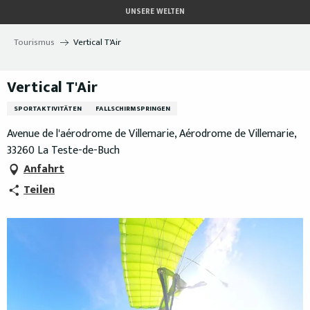
Aller
UNSERE WELTEN
au
contenu
Tourismus
Vertical T'Air
principal
Vertical T'Air
SPORTAKTIVITÄTEN
FALLSCHIRMSPRINGEN
Avenue de l'aérodrome de Villemarie, Aérodrome de Villemarie,
33260 La Teste-de-Buch
Anfahrt
Teilen