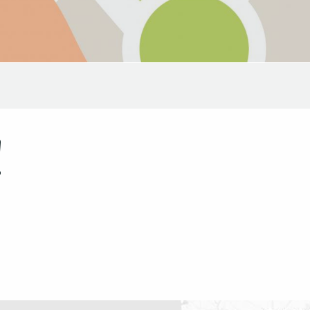
!
Abonnementformeln
Wohnmobil