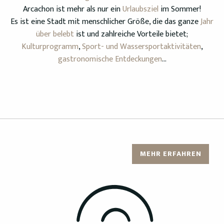
Arcachon ist mehr als nur ein
Urlaubsziel
im Sommer!
Es ist eine Stadt mit menschlicher Größe, die das ganze
Jahr
über belebt
ist und zahlreiche Vorteile bietet;
Kulturprogramm
,
Sport- und Wassersportaktivitäten
,
gastronomische Entdeckungen
…
5 gute Gründe, Arcachon zu wählen
Arcachon
MEHR ERFAHREN
MEHR ERFAHREN