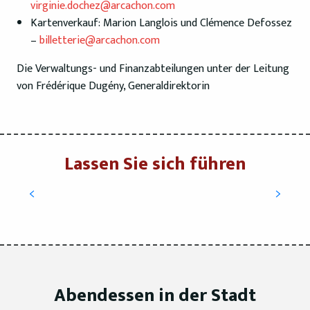
virginie.dochez@arcachon.com
Kartenverkauf: Marion Langlois und Clémence Defossez
–
billetterie@arcachon.com
Die Verwaltungs- und Finanzabteilungen unter der Leitung
von Frédérique Dugény, Generaldirektorin
Lassen Sie sich führen
Präsentation
Café Justin
Abendessen in der Stadt