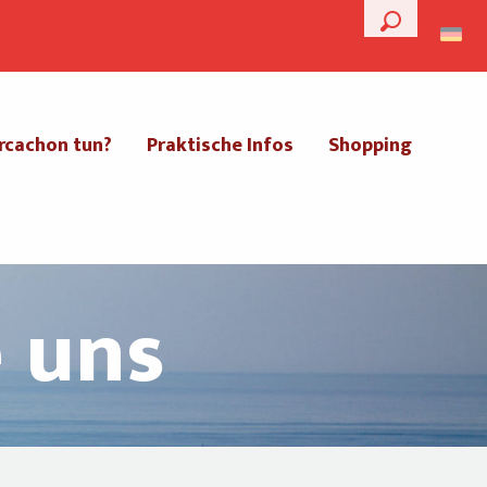
--°
Suche
rcachon tun?
Praktische Infos
Shopping
e uns