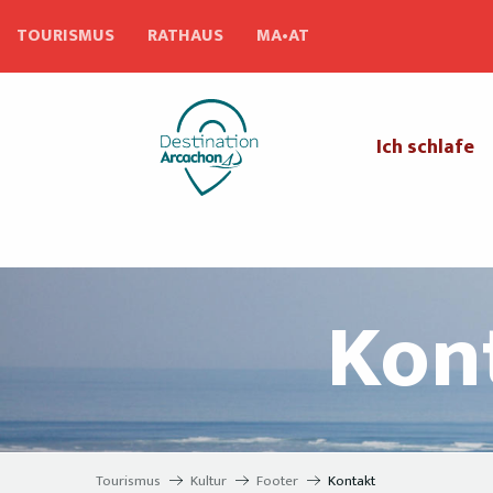
Aller
TOURISMUS
RATHAUS
MA•AT
au
contenu
principal
Ich schlafe
Kont
Tourismus
Kultur
Footer
Kontakt