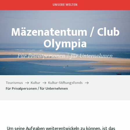
Aller
UNSERE WELTEN
au
contenu
principal
Mäzenatentum / Club
Olympia
Für Privatpersonen / für Unternehmen
Tourismus
Kultur
Kultur-Stiftungsfonds
Für Privatpersonen / für Unternehmen
Um seine Aufgaben weiterentwickeln zu können, ist das