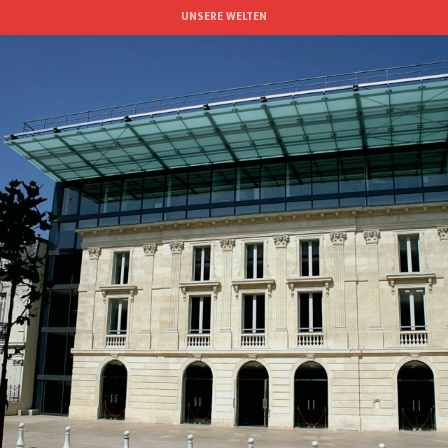
Aller
UNSERE WELTEN
au
contenu
principal