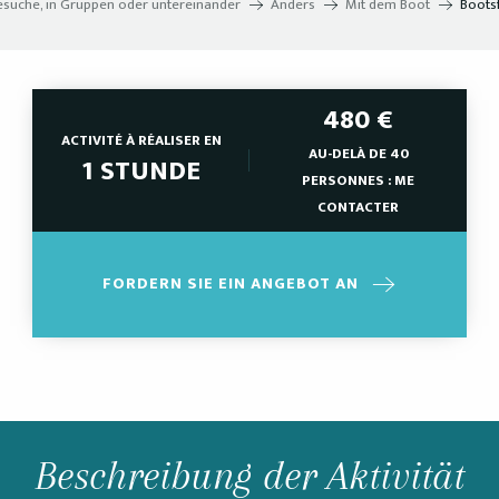
esuche, in Gruppen oder untereinander
Anders
Mit dem Boot
Bootsf
480
€
ACTIVITÉ À RÉALISER EN
AU-DELÀ DE 40
1 STUNDE
PERSONNES : ME
CONTACTER
FORDERN SIE EIN ANGEBOT AN
Beschreibung der Aktivität