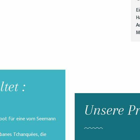
E
H
A
Me
tet :
Unsere Pr
Boot für eine vom Seemann
abanes Tchanquées, die