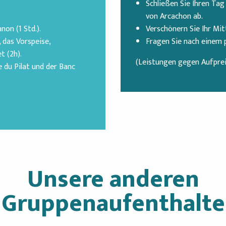
Schließen Sie Ihren Ta
von Arcachon ab.
on (1 Std.).
Verschönern Sie Ihr Mit
 das Vorspeise,
Fragen Sie nach einem p
t (2h).
(Leistungen gegen Aufprei
 du Pilat und der Banc
Unsere anderen
Gruppenaufenthalte