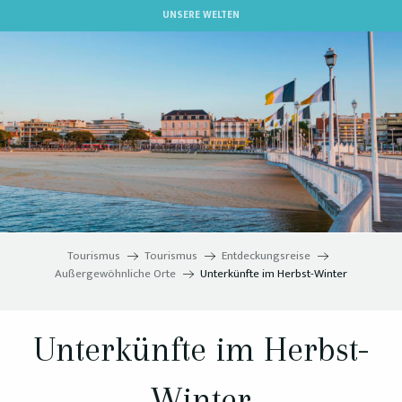
Aller
UNSERE WELTEN
au
contenu
principal
Tourismus
Tourismus
Entdeckungsreise
Außergewöhnliche Orte
Unterkünfte im Herbst-Winter
Unterkünfte im Herbst-
Winter