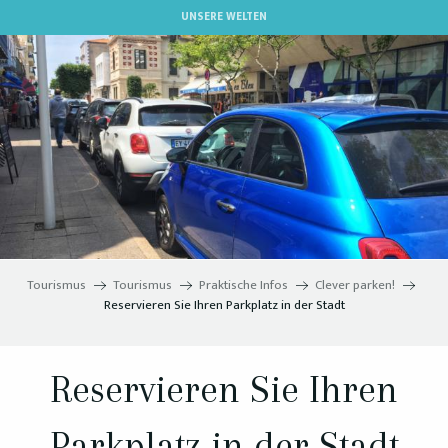
Aller
UNSERE WELTEN
au
contenu
principal
Tourismus
Tourismus
Praktische Infos
Clever parken!
Reservieren Sie Ihren Parkplatz in der Stadt
Reservieren Sie Ihren
Parkplatz in der Stadt