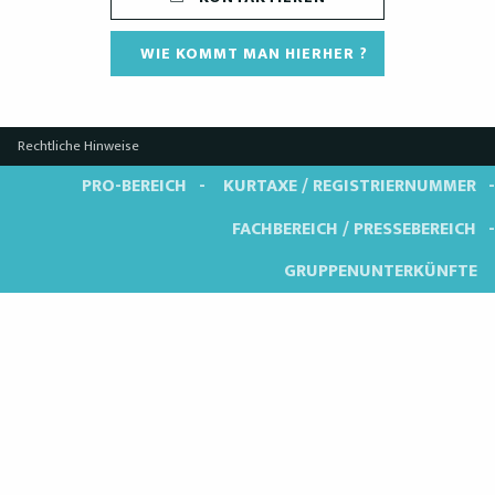
WIE KOMMT MAN HIERHER ?
Rechtliche Hinweise
PRO-BEREICH
KURTAXE / REGISTRIERNUMMER
FACHBEREICH / PRESSEBEREICH
GRUPPENUNTERKÜNFTE