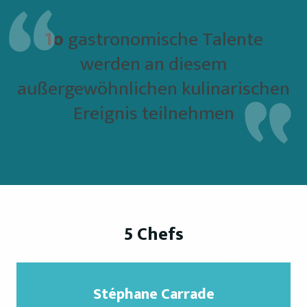
1o
gastronomische Talente
werden an diesem
außergewöhnlichen kulinarischen
Ereignis teilnehmen
5 Chefs
Stéphane Carrade