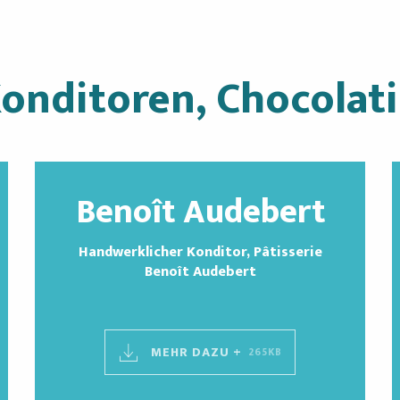
Konditoren, Chocolati
Benoît Audebert
Handwerklicher Konditor, Pâtisserie
Benoît Audebert
MEHR DAZU +
265KB