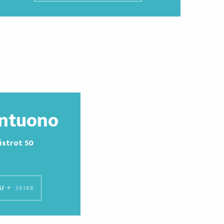
antuono
istrot 50
U +
341KB