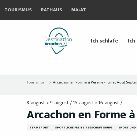
Aller
TOURISMUS
RATHAUS
MA•AT
au
contenu
principal
Ich schlafe
Ich
Tourismus
Arcachon en Forme à Pereire - Juillet Août Sep
8. august > 9. august / 15. august > 16. august / ...
Arcachon en Forme à 
TEAMSPORT
SPORTLICHE FREIZEITBESCHÄFTIGUNG
SPORT UND 