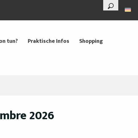
--°
Suche
on tun?
Praktische Infos
Shopping
tembre 2026