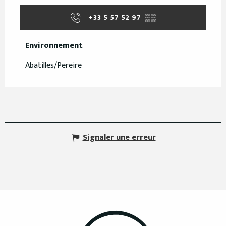
+33 5 57 52 97
▒▒
Environnement
Environnement
Abatilles/Pereire
Signaler une erreur