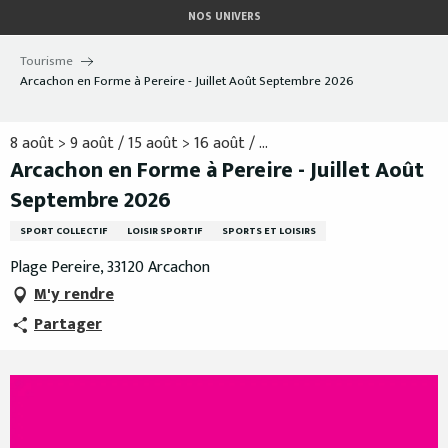
Aller
NOS UNIVERS
au
contenu
Tourisme
principal
Arcachon en Forme à Pereire - Juillet Août Septembre 2026
8 août > 9 août / 15 août > 16 août / ...
Arcachon en Forme à Pereire - Juillet Août
Septembre 2026
SPORT COLLECTIF
LOISIR SPORTIF
SPORTS ET LOISIRS
Plage Pereire, 33120 Arcachon
M'y rendre
Partager