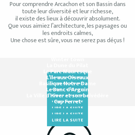
Pour comprendre Arcachon et son Bassin dans
toute leur diversité et leur richesse,
il existe des lieux à découvrir absolument.
Que vous aimiez l’architecture, les paysages ou
les endroits calmes,
Une chose est sûre, vous ne serez pas déçus !
Winter town
La Dune du Pilat
Le Parc Mauresque
L’île aux Oiseaux
LIRE LA SUITE
Basilique Notre-Dame
LIRE LA SUITE
Le Banc d’Arguin
LIRE LA SUITE
La Ville d’Hiver et son belvédère
LIRE LA SUITE
Cap Ferret
LIRE LA SUITE
LIRE LA SUITE
LIRE LA SUITE
LIRE LA SUITE