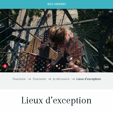
Aller
NOS UNIVERS
au
contenu
principal
Tourisme
Tourisme
Je découvre
Lieux d’exception
Lieux d’exception