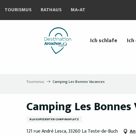
Aller
TOURISMUS
RATHAUS
MA•AT
au
contenu
principal
Ich schlafe
Ich
Tourismus
Camping Les Bonnes Vacances
Camping Les Bonnes 
KLASSIFIZIERTER CAMPINGPLATZ
121 rue André Lesca, 33260 La Teste-de-Buch
An