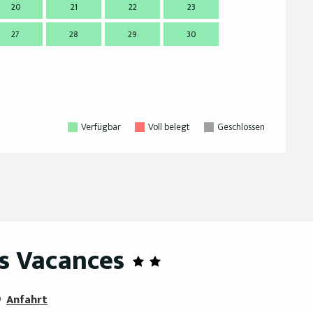
20
21
22
23
21
2
27
28
29
30
28
2
Verfügbar
Voll belegt
Geschlossen
s Vacances
Anfahrt