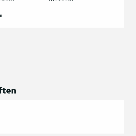
n
ften