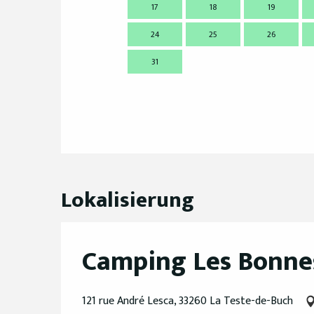
17
18
19
24
25
26
31
Lokalisierung
Camping Les Bonne
121 rue André Lesca, 33260 La Teste-de-Buch