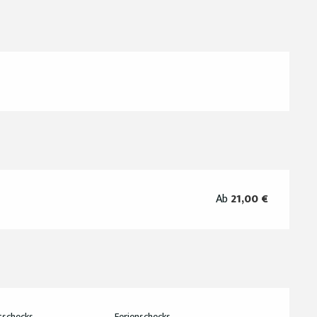
Ab
21,00 €
tschecks
Ferienschecks