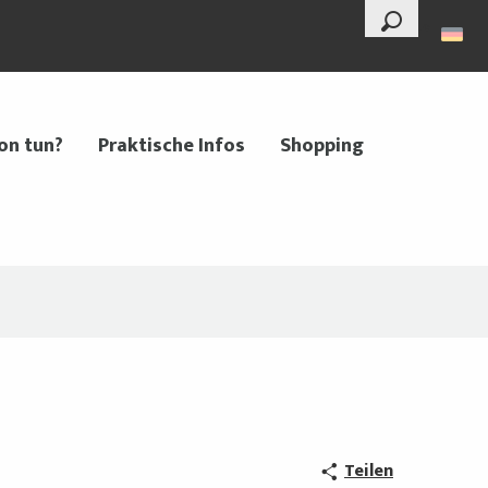
--°
Suche
on tun?
Praktische Infos
Shopping
Teilen