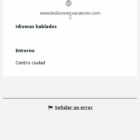
www.lesbonnesvacances.com
Idiomas hablados
Idiomas hablados
Entorno
Entorno
Centro ciudad
Señalar un error