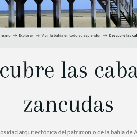
urismo
Explorar
Vivir la bahía en todo su esplendor
Descubre las c
cubre las cab
zancudas
iosidad arquitectónica del patrimonio de la bahía de 