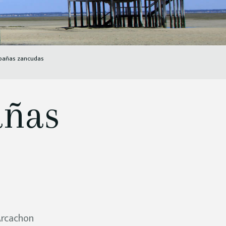
abañas zancudas
añas
Arcachon