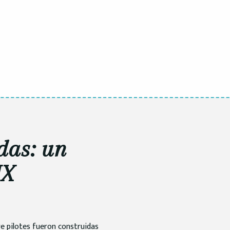
das: un
IX
e pilotes fueron construidas