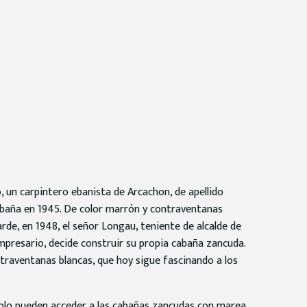
un carpintero ebanista de Arcachon, de apellido
abaña en 1945. De color marrón y contraventanas
arde, en 1948, el señor Longau, teniente de alcalde de
presario, decide construir su propia cabaña zancuda.
ntraventanas blancas, que hoy sigue fascinando a los
solo pueden acceder a las cabañas zancudas con marea