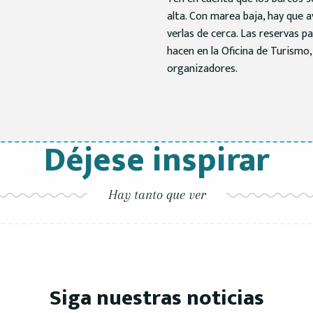
alta. Con marea baja, hay que a
verlas de cerca. Las reservas pa
hacen en la Oficina de Turismo,
organizadores.
Déjese inspirar
Pesca-turismo: la
Hay tanto que ver
erto de Arcachon
ostricultura
LEYENDO
SEGUIR LEYENDO
Siga nuestras noticias