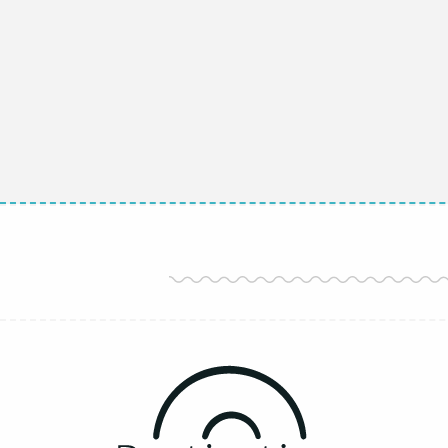
Atardecer en Pereire /
Pasear por el pu
Marea baja
SEGUIR 
SEGUIR LEYENDO