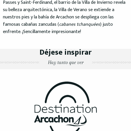
Passes y Saint-Ferdinand, el barrio de la Villa de Invierno revela
su belleza arquitectónica, la Villa de Verano se extiende a
nuestros pies y la bahía de Arcachon se despliega con las
famosas cabañas zancudas (
cabanes tchanquées
) justo
enfrente. ¡Sencillamente impresionante!
Déjese inspirar
Hay tanto que ver
Alojamiento otoño-invierno
La ciudad del invierno
Parque Mauresque
La Villa de Invierno
Ciudad de invierno
Isla de los Pájaros