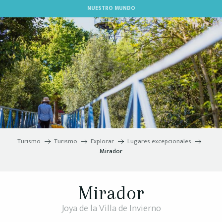
Aller
NUESTRO MUNDO
au
contenu
principal
Turismo
Turismo
Explorar
Lugares excepcionales
Mirador
Mirador
Joya de la Villa de Invierno