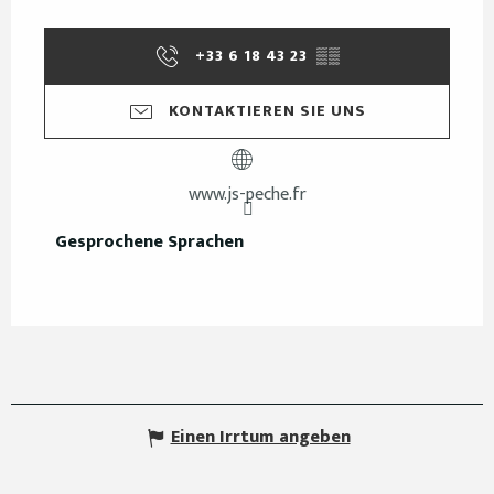
+33 6 18 43 23
▒▒
KONTAKTIEREN SIE UNS
www.js-peche.fr
Gesprochene Sprachen
Gesprochene Sprachen
Einen Irrtum angeben