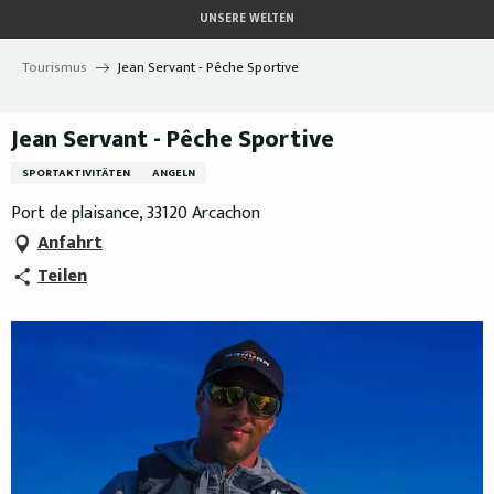
Aller
UNSERE WELTEN
au
contenu
Tourismus
Jean Servant - Pêche Sportive
principal
Jean Servant - Pêche Sportive
SPORTAKTIVITÄTEN
ANGELN
Port de plaisance, 33120 Arcachon
Anfahrt
Teilen