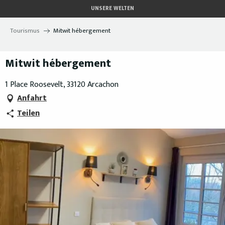
Aller
UNSERE WELTEN
au
contenu
Tourismus
Mitwit hébergement
principal
Mitwit hébergement
1 Place Roosevelt, 33120 Arcachon
Anfahrt
Teilen