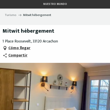
Aller
NUESTRO MUNDO
au
contenu
Turismo
Mitwit hébergement
principal
Mitwit hébergement
1 Place Roosevelt, 33120 Arcachon
Cómo llegar
Compartir