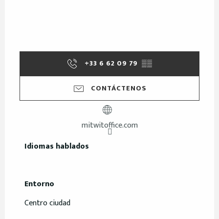
+33 6 62 09 79
▒▒
CONTÁCTENOS
mitwitoffice.com
Idiomas hablados
Idiomas hablados
Entorno
Entorno
Centro ciudad