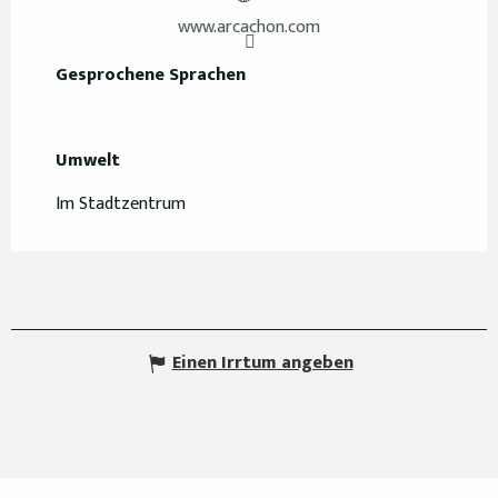
www.arcachon.com
Gesprochene Sprachen
Gesprochene Sprachen
Umwelt
Umwelt
Im Stadtzentrum
Einen Irrtum angeben