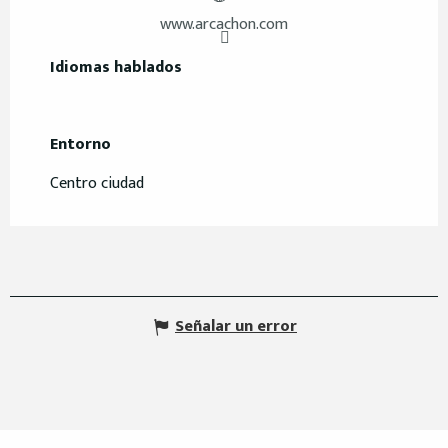
www.arcachon.com
Idiomas hablados
Idiomas hablados
Entorno
Entorno
Centro ciudad
Señalar un error