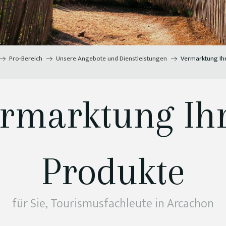
Pro-Bereich
Unsere Angebote und Dienstleistungen
Vermarktung Ih
rmarktung Ih
Produkte
für Sie, Tourismusfachleute in Arcachon