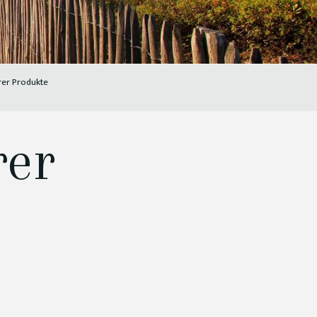
rer Produkte
rer