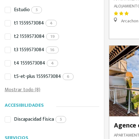
ALOJAMIENTO
Estudio
5
Arcachon
t1 1559573084
4
t2 1559573084
19
t3 1559573084
16
t4 1559573084
4
t5-et-plus 1559573084
6
Mostrar todo (8)
ACCESIBILIDADES
Discapacidad física
5
Agence 
APARTAMENT
SERVICIOS