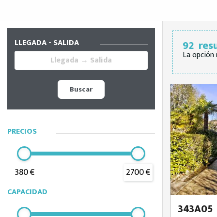
LLEGADA - SALIDA
92
res
La opción 
Buscar
PRECIOS
380 €
2700 €
CAPACIDAD
343A05