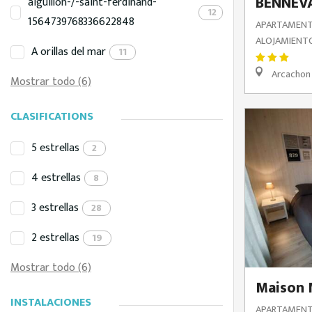
BENNEV
aiguillon-/-saint-ferdinand-
12
1564739768336622848
APARTAMENT
ALOJAMIENTO
A orillas del mar
11
Arcachon
Mostrar todo (6)
CLASIFICATIONS
5 estrellas
2
4 estrellas
8
3 estrellas
28
2 estrellas
19
Mostrar todo (6)
Maison 
INSTALACIONES
APARTAMENT