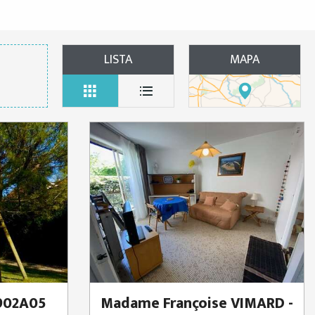
LISTA
MAPA
 902A05
Madame Françoise VIMARD -