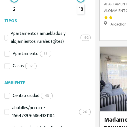
APARTAMENT
2
18
ALOJAMIENTO
TIPOS
Arcachon
Apartamentos amueblados y
92
alojamientos rurales (gîtes)
Apartamento
33
Casas
17
AMBIENTE
Centro ciudad
43
abatilles/pereire-
20
1564739765864381184
Madame