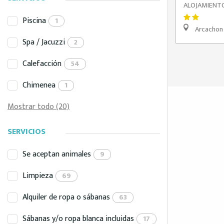
ALOJAMIENTO
Piscina
1
Arcachon
Spa / Jacuzzi
2
Calefacción
54
Chimenea
1
Mostrar todo (20)
SERVICIOS
Se aceptan animales
9
Limpieza
69
Alquiler de ropa o sábanas
63
Sábanas y/o ropa blanca incluidas
17