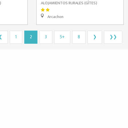
)
ALOJAMIENTOS RURALES (GÎTES)
Arcachon
❮
1
2
3
5+
8
❯
❯❯