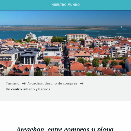
Aller
NUESTRO MUNDO
au
contenu
principal
Turismo
Arcachon, destino de compras
Un centro urbano y barrios
Arcachon, entre compras y playa,