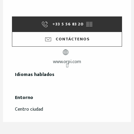
+33 5 56 83 20
▒▒
CONTÁCTENOS
www.orpi.com
Idiomas hablados
Idiomas hablados
Entorno
Entorno
Centro ciudad