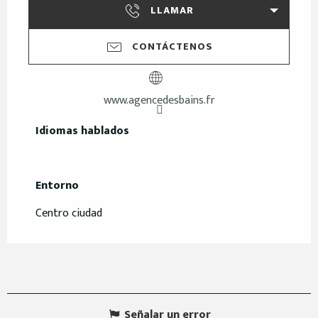
LLAMAR
CONTÁCTENOS
www.agencedesbains.fr
Idiomas hablados
Idiomas hablados
Entorno
Entorno
Centro ciudad
Señalar un error