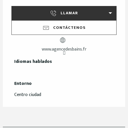
LLAMAR
CONTÁCTENOS
www.agencedesbains.fr
Idiomas hablados
Idiomas hablados
Entorno
Entorno
Centro ciudad