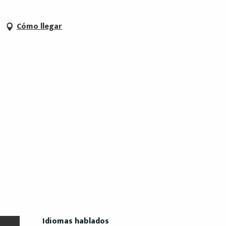
Cómo llegar
Idiomas hablados
Idiomas hablados