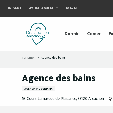
Aller
TURISMO
AYUNTAMIENTO
MA•AT
au
contenu
principal
Dormir
Comer
Ex
Turismo
Agence des bains
Agence des bains
AGENCIA INMOBILIARIA
53 Cours Lamarque de Plaisance, 33120 Arcachon