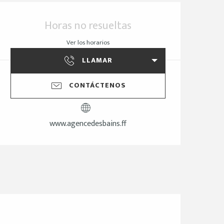
Horarios y datos de 
Horas no resueltas
Ver los horarios
LLAMAR
CONTÁCTENOS
www.agencedesbains.ff