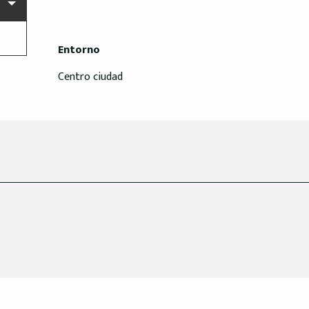
Entorno
Entorno
Centro ciudad