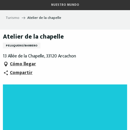
Aller
NUESTRO MUNDO
au
contenu
Turismo
Atelier de la chapelle
principal
Atelier de la chapelle
PELUQUERO/BARBERO
13 Allée de la Chapelle, 33120 Arcachon
Cómo llegar
Compartir