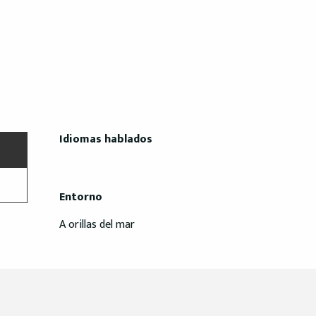
Idiomas hablados
Idiomas hablados
Entorno
Entorno
A orillas del mar