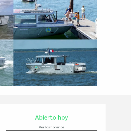
Horarios y datos de 
Abierto hoy
Ver los horarios