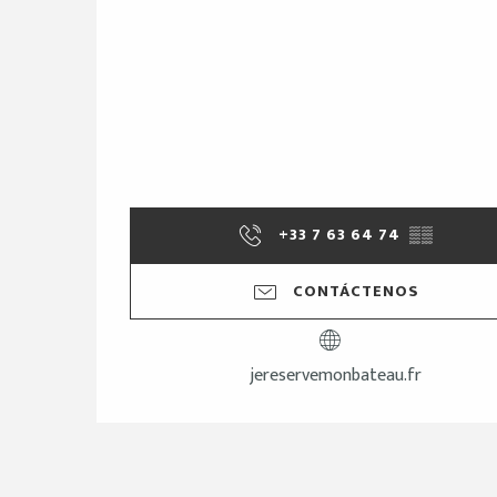
+33 7 63 64 74
▒▒
CONTÁCTENOS
jereservemonbateau.fr