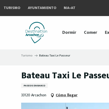
Aller
TURISMO
AYUNTAMIENTO
MA•AT
au
contenu
principal
Dormir
Comer
Ex
Turismo
Bateau Taxi Le Passeur
Bateau Taxi Le Passe
PASEOS EN BARCO
33120 Arcachon
Cómo llegar