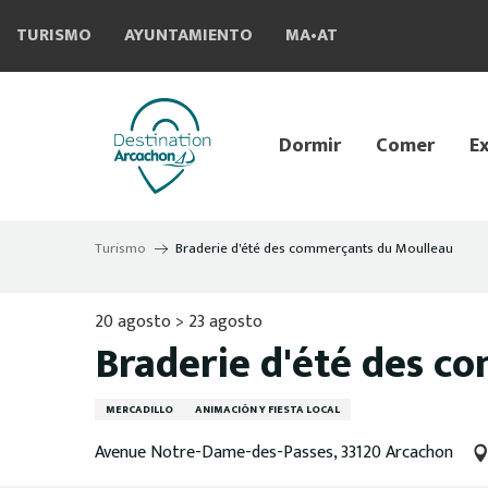
Aller
TURISMO
AYUNTAMIENTO
MA•AT
au
contenu
principal
Dormir
Comer
Ex
Turismo
Braderie d'été des commerçants du Moulleau
20 agosto > 23 agosto
Braderie d'été des c
MERCADILLO
ANIMACIÓN Y FIESTA LOCAL
Avenue Notre-Dame-des-Passes, 33120 Arcachon