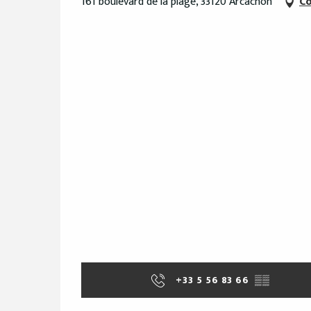
161 boulevard de la plage, 33120 Arcachon
Có
+33 5 56 83 66
▒▒