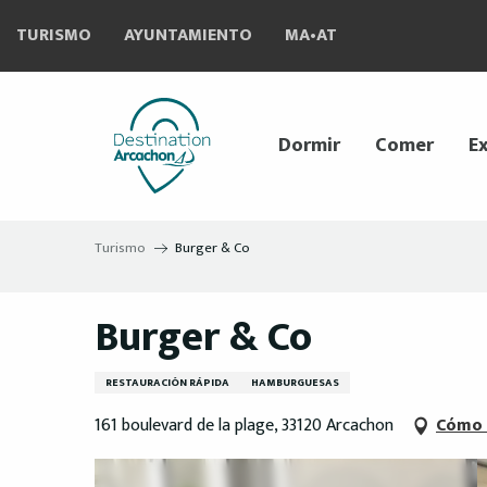
Aller
TURISMO
AYUNTAMIENTO
MA•AT
au
contenu
principal
Dormir
Comer
Ex
Turismo
Burger & Co
Burger & Co
RESTAURACIÓN RÁPIDA
HAMBURGUESAS
161 boulevard de la plage, 33120 Arcachon
Cómo 