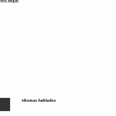
mo llegar
Idiomas hablados
Idiomas hablados