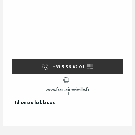
+33 5 56 82 01
▒▒
www.fontainevieille.fr
Idiomas hablados
Idiomas hablados